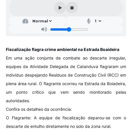
Galeria de Vídeos
Projetos
Links
Telefones Úteis
Fiscalização flagra crime ambiental na Estrada Boaideira
A Prefeitura
Em uma ação conjunta de combate ao descarte irregular,
Enquete
equipes da Atividade Delegada de Catanduva flagraram um
Jornal
indivíduo despejando Resíduos de Construção Civil (RCC) em
plena área rural. O flagrante ocorreu na Estrada da Boiadeira,
Agenda
um ponto crítico que vem sendo monitorado pelas
SIC
autoridades.
Diário Oficial
Confira os detalhes da ocorrência:
O Flagrante: A equipe de fiscalização deparou-se com o
Contato
descarte de entulho diretamente no solo da zona rural.
Editais