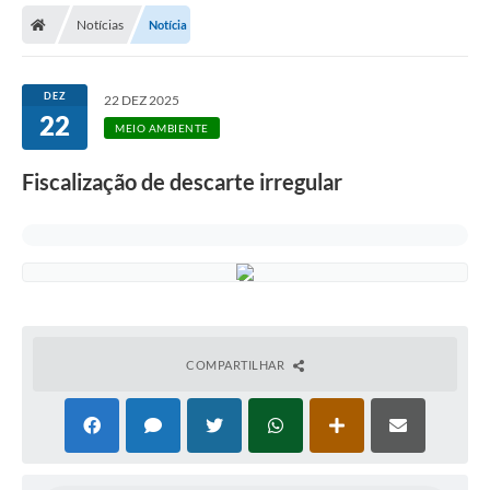
Notícias
Notícia
Licitações / PCA
Concessão Pública
DEZ
22 DEZ 2025
22
Transparência
MEIO AMBIENTE
Legislação
Fiscalização de descarte irregular
Contratos
Galeria de Fotos
Ouvidoria
Arquivos para Download
COMPARTILHAR
Carta de Serviços
Notícias
Obras