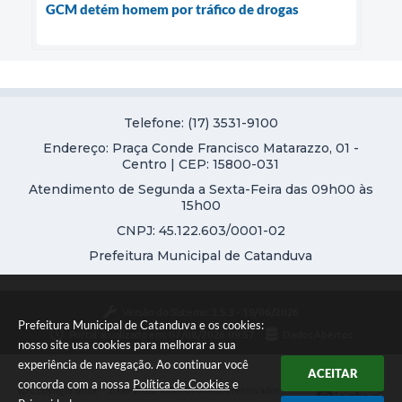
GCM detém homem por tráfico de drogas
Telefone: (17) 3531-9100
Endereço: Praça Conde Francisco Matarazzo, 01 -
Centro | CEP: 15800-031
Atendimento de Segunda a Sexta-Feira das 09h00 às
15h00
CNPJ: 45.122.603/0001-02
Prefeitura Municipal de Catanduva
Versão do Sistema:
3.5.3 - 19/06/2026
Prefeitura Municipal de Catanduva e os cookies:
Portal atualizado em:
07/08/2026 09:57
Dados Abertos
nosso site usa cookies para melhorar a sua
experiência de navegação. Ao continuar você
ACEITAR
concorda com a nossa
Política de Cookies
e
Copyright Instar - 2006-2026. Todos os direitos reservados -