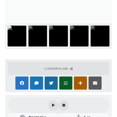
Galeria de Vídeos
Projetos
Links
Telefones Úteis
A Prefeitura
Enquete
Jornal
COMPARTILHAR
Agenda
SIC
Diário Oficial
Contato
Editais