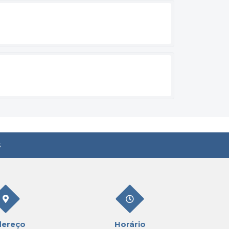
s
dereço
Horário