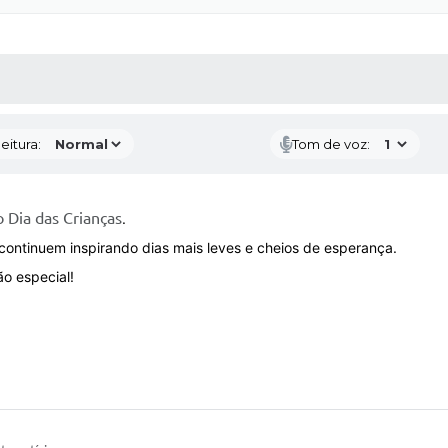
 MÍDIAS
RECEBA NOTÍCIAS
eitura:
Tom de voz:
 Dia das Crianças
.
 continuem inspirando dias mais leves e cheios de esperança.
tão especial!