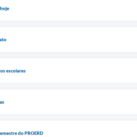
 hoje
rato
gos escolares
las
 semestre do PROERD