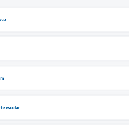
oco
em
te escolar