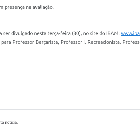
m presença na avaliação.
a ser divulgado nesta terça-feira (30), no site do IBAM:
www.iba
ra Professor Berçarista, Professor I, Recreacionista, Professo
ta notícia.