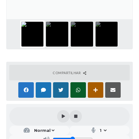
Galeria de Vídeos
Projetos
Links
Telefones Úteis
A Prefeitura
Enquete
COMPARTILHAR
Jornal
Agenda
SIC
Diário Oficial
Contato
Editais