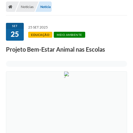
Notícias
Notícia
Licitações / PCA
Concessão Pública
SET
25 SET 2025
25
Transparência
EDUCAÇÃO
MEIO AMBIENTE
Legislação
Projeto Bem-Estar Animal nas Escolas
Contratos
Galeria de Fotos
Ouvidoria
Arquivos para Download
Carta de Serviços
Notícias
Obras