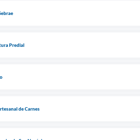
Sebrae
tura Predial
do
tesanal de Carnes