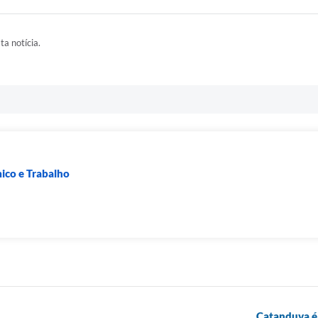
ta notícia.
co e Trabalho
Catanduva é