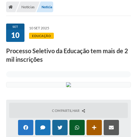
Notícias
Notícia
Licitações / PCA
Concessão Pública
SET
10 SET 2025
10
Transparência
EDUCAÇÃO
Legislação
Processo Seletivo da Educação tem mais de 2
Contratos
mil inscrições
Galeria de Fotos
Ouvidoria
Arquivos para Download
Carta de Serviços
COMPARTILHAR
Notícias
Obras