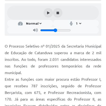
Galeria de Vídeos
Projetos
Links
Telefones Úteis
A Prefeitura
O Processo Seletivo nº 01/2025 da Secretaria Municipal
Enquete
de Educação de Catanduva superou a marca de 2 mil
Jornal
inscritos. Ao todo, foram 2.031 candidatos interessados
nas funções de professores temporários da rede
Agenda
municipal.
SIC
Entre as funções com maior procura estão Professor I,
que recebeu 787 inscrições, seguido de Professor
Diário Oficial
Berçarista, com 675, e Professor Recreacionista, com
Contato
170. Já para as áreas específicas do Professor II, as
Editais
inscrições ficaram distribuídas entre as disciplinas de