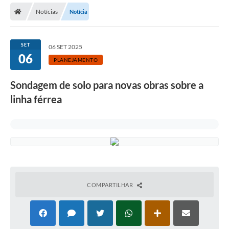
Notícias
Notícia
Licitações / PCA
Concessão Pública
SET
06 SET 2025
06
Transparência
PLANEJAMENTO
Legislação
Sondagem de solo para novas obras sobre a
Contratos
linha férrea
Galeria de Fotos
Ouvidoria
Arquivos para Download
Carta de Serviços
COMPARTILHAR
Notícias
Obras