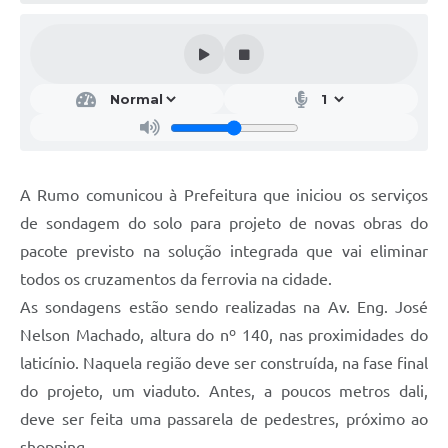
Galeria de Vídeos
Projetos
Links
Telefones Úteis
A Prefeitura
A Rumo comunicou à Prefeitura que iniciou os serviços
Enquete
de sondagem do solo para projeto de novas obras do
Jornal
pacote previsto na solução integrada que vai eliminar
todos os cruzamentos da ferrovia na cidade.
Agenda
As sondagens estão sendo realizadas na Av. Eng. José
SIC
Nelson Machado, altura do nº 140, nas proximidades do
laticínio. Naquela região deve ser construída, na fase final
Diário Oficial
do projeto, um viaduto. Antes, a poucos metros dali,
Contato
deve ser feita uma passarela de pedestres, próximo ao
Editais
shopping.