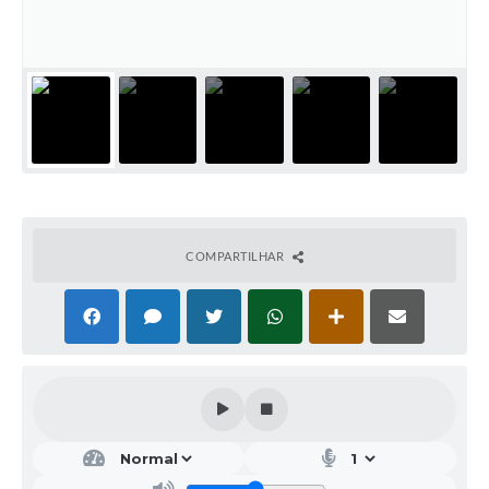
Galeria de Vídeos
Projetos
Links
Telefones Úteis
A Prefeitura
Enquete
COMPARTILHAR
Jornal
Agenda
SIC
Diário Oficial
Contato
Editais