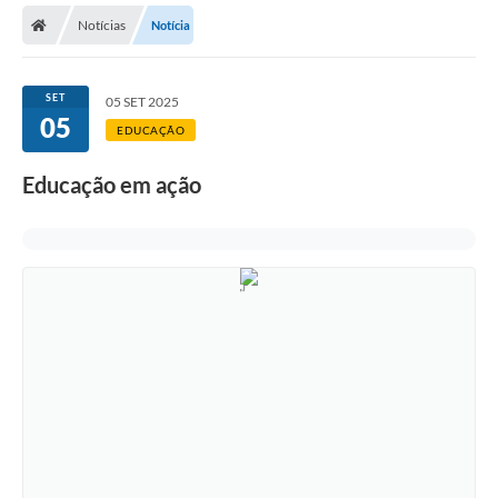
Notícias
Notícia
Licitações / PCA
Concessão Pública
SET
05 SET 2025
05
Transparência
EDUCAÇÃO
Legislação
Educação em ação
Contratos
Galeria de Fotos
Ouvidoria
Arquivos para Download
Carta de Serviços
Notícias
Obras