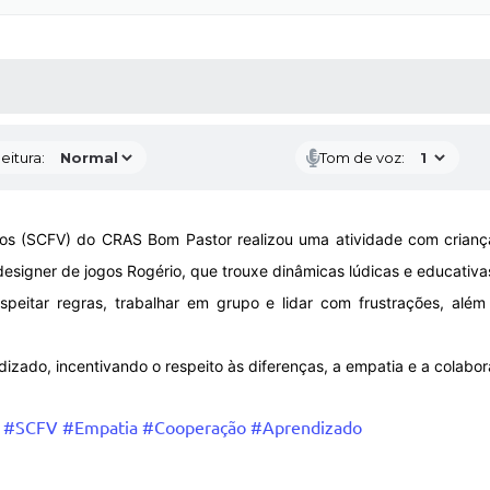
 MÍDIAS
RECEBA NOTÍCIAS
eitura:
Tom de voz:
los (SCFV) do CRAS Bom Pastor realizou uma atividade com crian
esigner de jogos Rogério, que trouxe dinâmicas lúdicas e educativa
speitar regras, trabalhar em grupo e lidar com frustrações, além 
zado, incentivando o respeito às diferenças, a empatia e a colabora
#SCFV
#Empatia
#Cooperação
#Aprendizado