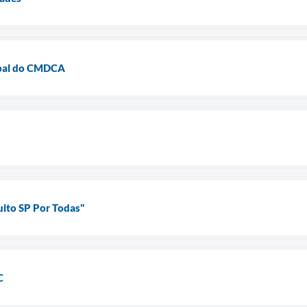
ipal do CMDCA
uito SP Por Todas"
C