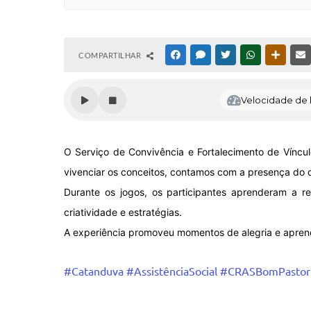
COMPARTILHAR
FACEBOOK
MESSENGER
TWITTER
WHATSAPP
OUTRAS
Velocidade de l
O Serviço de Convivência e Fortalecimento de Víncu
vivenciar os conceitos, contamos com a presença do d
Durante os jogos, os participantes aprenderam a re
criatividade e estratégias.
A experiência promoveu momentos de alegria e aprendi
#Catanduva
#AssistênciaSocial
#CRASBomPastor