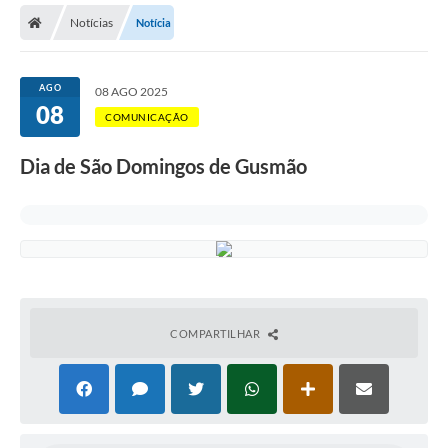
Notícias
Notícia
Licitações / PCA
Concessão Pública
AGO
08 AGO 2025
08
Transparência
COMUNICAÇÃO
Legislação
Dia de São Domingos de Gusmão
Contratos
Galeria de Fotos
Ouvidoria
Arquivos para Download
COMPARTILHAR
Carta de Serviços
Notícias
Obras