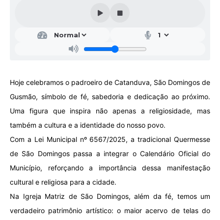
Galeria de Vídeos
Projetos
Links
Telefones Úteis
Hoje celebramos o padroeiro de Catanduva, São Domingos de
A Prefeitura
Gusmão, símbolo de fé, sabedoria e dedicação ao próximo.
Enquete
Uma figura que inspira não apenas a religiosidade, mas
Jornal
também a cultura e a identidade do nosso povo.
Com a Lei Municipal nº 6567/2025, a tradicional Quermesse
Agenda
de São Domingos passa a integrar o Calendário Oficial do
SIC
Município, reforçando a importância dessa manifestação
Diário Oficial
cultural e religiosa para a cidade.
Na Igreja Matriz de São Domingos, além da fé, temos um
Contato
verdadeiro patrimônio artístico: o maior acervo de telas do
Editais