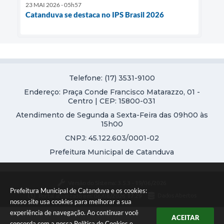
23 MAI 2026 - 05h57
Catanduva se destaca no IPS Brasil 2026
Telefone: (17) 3531-9100
Endereço: Praça Conde Francisco Matarazzo, 01 -
Centro | CEP: 15800-031
Atendimento de Segunda a Sexta-Feira das 09h00 às
15h00
CNPJ: 45.122.603/0001-02
Prefeitura Municipal de Catanduva
Versão do Sistema:
3.5.3 - 19/06/2026
Prefeitura Municipal de Catanduva e os cookies:
Portal atualizado em:
06/08/2026 17:29
Dados Abertos
nosso site usa cookies para melhorar a sua
experiência de navegação. Ao continuar você
ACEITAR
concorda com a nossa
Política de Cookies
e