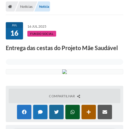
Notícias
Notícia
Licitações / PCA
Concessão Pública
JUL
16 JUL 2025
16
Transparência
FUNDO SOCIAL
Legislação
Entrega das cestas do Projeto Mãe Saudável
Contratos
Galeria de Fotos
Ouvidoria
Arquivos para Download
COMPARTILHAR
Carta de Serviços
Notícias
Obras