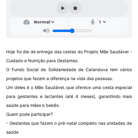
Galeria de Vídeos
Projetos
Links
Telefones Úteis
Hoje foi dia de entrega das cestas do Projeto Mãe Saudável -
A Prefeitura
Cuidado e Nutrição para Gestantes.
Enquete
O Fundo Social de Solidariedade de Catanduva tem vários
Jornal
projetos que fazem a diferença na vida das pessoas.
Um deles é o Mãe Saudável, que oferece uma cesta especial
Agenda
para gestantes e lactantes (até 4 meses), garantindo mais
SIC
saúde para mães e bebês.
Diário Oficial
Quem pode participar?
- Gestantes que fazem o pré-natal completo nas unidades de
Contato
saúde
Editais