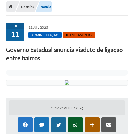
Notícias
Notícia
Licitações / PCA
Concessão Pública
JUL
11 JUL 2025
11
Transparência
ADMINISTRAÇÃO
PLANEJAMENTO
Legislação
Governo Estadual anuncia viaduto de ligação
Contratos
entre bairros
Galeria de Fotos
Ouvidoria
Arquivos para Download
Carta de Serviços
COMPARTILHAR
Notícias
Obras