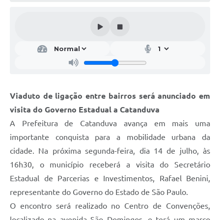
Galeria de Vídeos
Projetos
Links
Telefones Úteis
A Prefeitura
Viaduto de ligação entre bairros será anunciado em
Enquete
visita do Governo Estadual a Catanduva
Jornal
A Prefeitura de Catanduva avança em mais uma
importante conquista para a mobilidade urbana da
Agenda
cidade. Na próxima segunda-feira, dia 14 de julho, às
SIC
16h30, o município receberá a visita do Secretário
Estadual de Parcerias e Investimentos, Rafael Benini,
Diário Oficial
representante do Governo do Estado de São Paulo.
Contato
O encontro será realizado no Centro de Convenções,
Editais
localizado na avenida São Domingos, e terá um marco