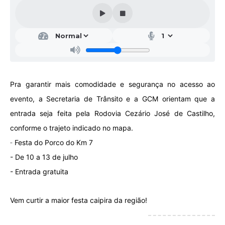
Galeria de Vídeos
Projetos
Links
Telefones Úteis
Pra garantir mais comodidade e segurança no acesso ao
A Prefeitura
evento, a Secretaria de Trânsito e a GCM orientam que a
Enquete
entrada seja feita pela Rodovia Cezário José de Castilho,
Jornal
conforme o trajeto indicado no mapa.
-
Festa do Porco do Km 7
Agenda
- De 10 a 13 de julho
SIC
- Entrada gratuita
Diário Oficial
Vem curtir a maior festa caipira da região!
Contato
Editais