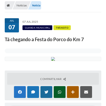
Notícias
Notícia
Licitações / PCA
Concessão Pública
JUL
07 JUL 2025
07
Transparência
GUARDA MUNICIPAL
TRÂNSITO
Legislação
Tá chegando a Festa do Porco do Km 7
Contratos
Galeria de Fotos
Ouvidoria
Arquivos para Download
COMPARTILHAR
Carta de Serviços
Notícias
Obras