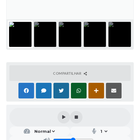
Galeria de Vídeos
Projetos
Links
Telefones Úteis
A Prefeitura
Enquete
COMPARTILHAR
Jornal
Agenda
SIC
Diário Oficial
Contato
Editais