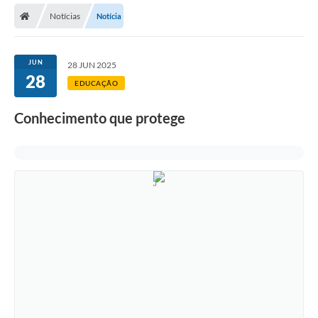
Notícias
Notícia
Licitações / PCA
Concessão Pública
JUN
28 JUN 2025
28
Transparência
EDUCAÇÃO
Legislação
Conhecimento que protege
Contratos
Galeria de Fotos
Ouvidoria
Arquivos para Download
Carta de Serviços
Notícias
Obras