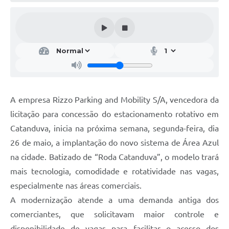
Galeria de Vídeos
Projetos
Links
Telefones Úteis
A Prefeitura
A empresa Rizzo Parking and Mobility S/A, vencedora da
Enquete
licitação para concessão do estacionamento rotativo em
Jornal
Catanduva, inicia na próxima semana, segunda-feira, dia
26 de maio, a implantação do novo sistema de Área Azul
Agenda
na cidade. Batizado de “Roda Catanduva”, o modelo trará
SIC
mais tecnologia, comodidade e rotatividade nas vagas,
especialmente nas áreas comerciais.
Diário Oficial
A modernização atende a uma demanda antiga dos
Contato
comerciantes, que solicitavam maior controle e
Editais
disponibilidade de vagas para facilitar o acesso dos