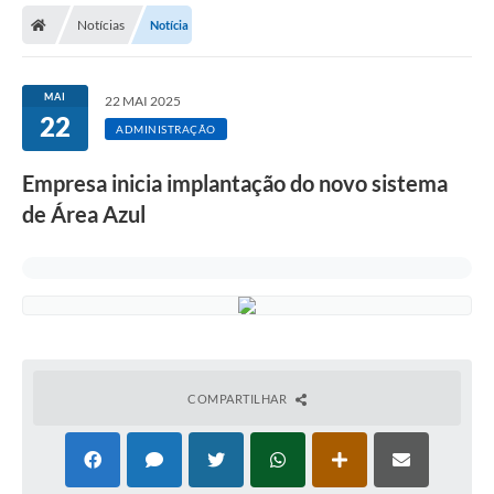
Notícias
Notícia
Licitações / PCA
Concessão Pública
MAI
22 MAI 2025
22
Transparência
ADMINISTRAÇÃO
Legislação
Empresa inicia implantação do novo sistema
Contratos
de Área Azul
Galeria de Fotos
Ouvidoria
Arquivos para Download
Carta de Serviços
COMPARTILHAR
Notícias
Obras