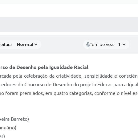
 MÍDIAS
RECEBA NOTÍCIAS
eitura:
Tom de voz:
rso de Desenho pela Igualdade Racial
rcada pela celebração da criatividade, sensibilidade e consciên
edores do Concurso de Desenho do projeto Educar para a Iguald
no foram premiados, em quatro categorias, conforme o nível esc
eira Barreto)
anuário)
ar)