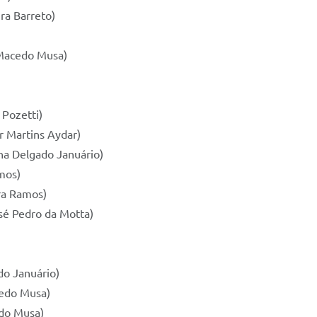
ra Barreto)
 Macedo Musa)
 Pozetti)
r Martins Aydar)
ena Delgado Januário)
mos)
ira Ramos)
sé Pedro da Motta)
do Januário)
cedo Musa)
edo Musa)