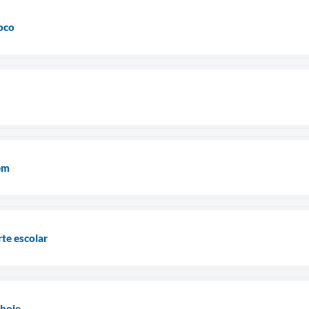
oco
em
te escolar
 hoje