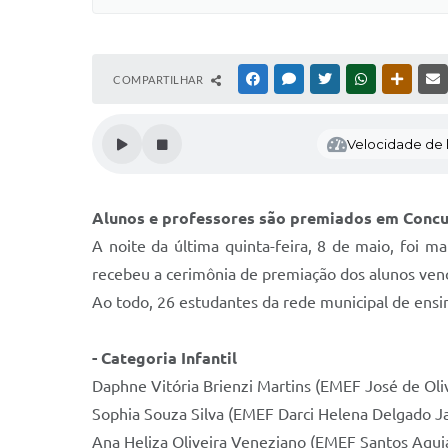
COMPARTILHAR
FACEBOOK
MESSENGER
TWITTER
WHATSAPP
OUTRAS
Velocidade de l
Alunos e professores são premiados em Concu
A noite da última quinta-feira, 8 de maio, foi ma
recebeu a cerimônia de premiação dos alunos venc
Ao todo, 26 estudantes da rede municipal de ensi
- Categoria Infantil
Daphne Vitória Brienzi Martins (EMEF José de Oliv
Sophia Souza Silva (EMEF Darci Helena Delgado J
Ana Heliza Oliveira Veneziano (EMEF Santos Agui