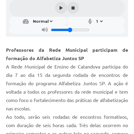
Galeria de Vídeos
Projetos
Links
Telefones Úteis
Professores da Rede Municipal participam de
A Prefeitura
formação do Alfabetiza Juntos SP
Enquete
A Rede Municipal de Ensino de Catanduva participa do
Jornal
dia 7 ao dia 15 da segunda rodada de encontros de
formação do programa Alfabetiza Juntos SP. A ação é
Agenda
voltada a todos os professores da rede municipal e tem
SIC
como foco o fortalecimento das práticas de alfabetização
nas escolas.
Diário Oficial
Ao todo, serão seis rodadas de encontros formativos,
Contato
com duração de seis horas cada. Três delas ocorrem no
Editais
primeiro semestre e os outras três no segundo, sempre