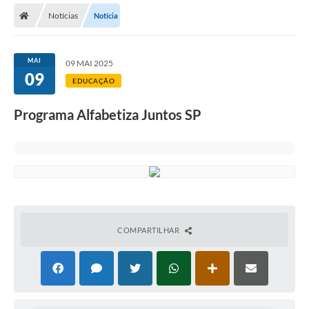
Notícias
Notícia
Licitações / PCA
Concessão Pública
MAI
09 MAI 2025
09
Transparência
EDUCAÇÃO
Legislação
Programa Alfabetiza Juntos SP
Contratos
Galeria de Fotos
Ouvidoria
Arquivos para Download
COMPARTILHAR
Carta de Serviços
Notícias
Obras