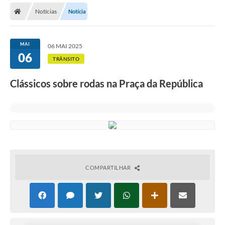
Notícias
Notícia
Licitações / PCA
Concessão Pública
MAI
06 MAI 2025
06
Transparência
TRÂNSITO
Legislação
Clássicos sobre rodas na Praça da República
Contratos
Galeria de Fotos
Ouvidoria
Arquivos para Download
COMPARTILHAR
Carta de Serviços
Notícias
Obras