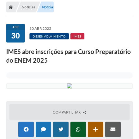
Notícias
Notícia
Licitações / PCA
Concessão Pública
ABR
30 ABR 2025
30
Transparência
DESENVOLVIMENTO
IMES
Legislação
IMES abre inscrições para Curso Preparatório
Contratos
do ENEM 2025
Galeria de Fotos
Ouvidoria
Arquivos para Download
Carta de Serviços
COMPARTILHAR
Notícias
Obras