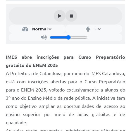
Galeria de Vídeos
Projetos
Links
Telefones Úteis
A Prefeitura
IMES abre inscrições para Curso Preparatório
Enquete
gratuito do ENEM 2025
Jornal
A Prefeitura de Catanduva, por meio do IMES Catanduva,
está com inscrições abertas para o Curso Preparatório
Agenda
para o ENEM 2025, voltado exclusivamente a alunos do
SIC
3º ano do Ensino Médio da rede pública. A iniciativa tem
como objetivo ampliar as oportunidades de acesso ao
Diário Oficial
ensino superior por meio de aulas gratuitas e de
Contato
qualidade.
Editais
As aulas serão presenciais, ministradas aos sábados no