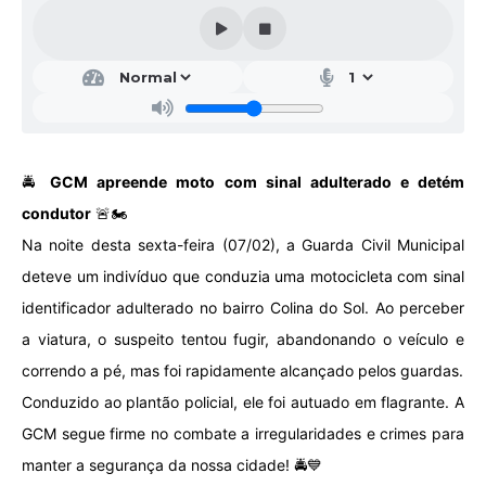
Galeria de Vídeos
Projetos
Links
Telefones Úteis
🚔
GCM apreende moto com sinal adulterado e detém
A Prefeitura
condutor
🚨🏍️
Enquete
Na noite desta sexta-feira (07/02), a Guarda Civil Municipal
Jornal
deteve um indivíduo que conduzia uma motocicleta com sinal
identificador adulterado no bairro Colina do Sol. Ao perceber
Agenda
a viatura, o suspeito tentou fugir, abandonando o veículo e
SIC
correndo a pé, mas foi rapidamente alcançado pelos guardas.
Diário Oficial
Conduzido ao plantão policial, ele foi autuado em flagrante. A
GCM segue firme no combate a irregularidades e crimes para
Contato
manter a segurança da nossa cidade! 🚔💙
Editais