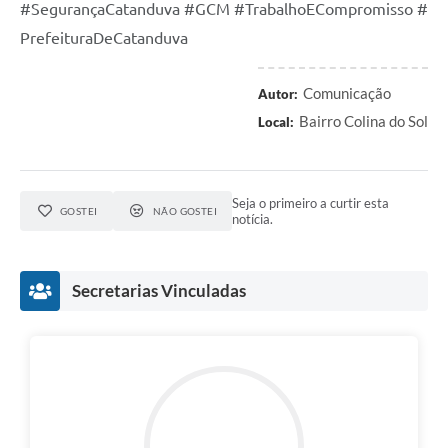
#SegurançaCatanduva
#GCM
#TrabalhoECompromisso
#
PrefeituraDeCatanduva
Comunicação
Autor:
Bairro Colina do Sol
Local:
Seja o primeiro a curtir esta
GOSTEI
NÃO GOSTEI
notícia.
Secretarias Vinculadas