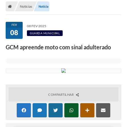
Notícias
Notícia
Licitações / PCA
Concessão Pública
FEV
08 FEV 2025
08
Transparência
GUARDA MUNICIPAL
Legislação
GCM apreende moto com sinal adulterado
Contratos
Galeria de Fotos
Ouvidoria
Arquivos para Download
COMPARTILHAR
Carta de Serviços
Notícias
Obras