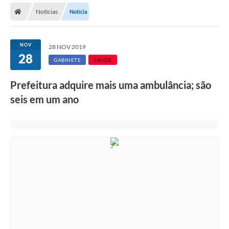
Notícias
Notícia
Licitações / PCA
Concessão Pública
NOV
28 NOV 2019
28
Transparência
GABINETE
SAÚDE
Legislação
Prefeitura adquire mais uma ambulância; são
Contratos
seis em um ano
Galeria de Fotos
Ouvidoria
Arquivos para Download
Carta de Serviços
Notícias
Obras