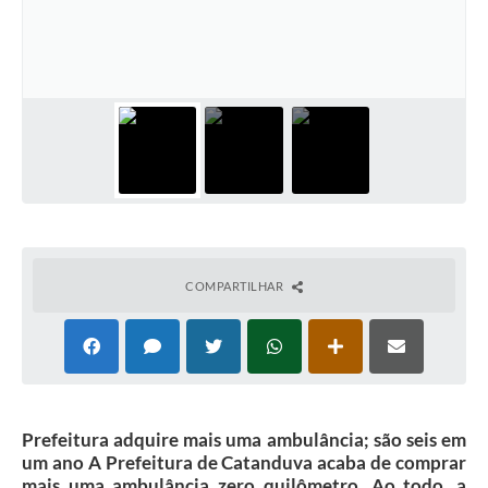
Galeria de Vídeos
Projetos
Links
Telefones Úteis
A Prefeitura
Enquete
Jornal
COMPARTILHAR
Agenda
SIC
Diário Oficial
Prefeitura adquire mais uma ambulância; são seis em
Contato
um ano A Prefeitura de Catanduva acaba de comprar
mais uma ambulância zero quilômetro. Ao todo, a
Editais