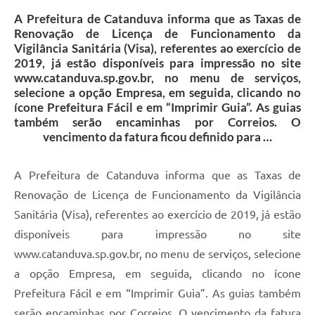
Galeria de Vídeos
A Prefeitura de Catanduva informa que as Taxas de
Renovação de Licença de Funcionamento da
Projetos
Vigilância Sanitária (Visa), referentes ao exercício de
2019, já estão disponíveis para impressão no site
Links
www.catanduva.sp.gov.br, no menu de serviços,
selecione a opção Empresa, em seguida, clicando no
Telefones Úteis
ícone Prefeitura Fácil e em “Imprimir Guia”. As guias
A Prefeitura
também serão encaminhas por Correios. O
vencimento da fatura ficou definido para …
Enquete
A Prefeitura de Catanduva informa que as Taxas de
Jornal
Renovação de Licença de Funcionamento da Vigilância
Agenda
Sanitária (Visa), referentes ao exercício de 2019, já estão
SIC
disponíveis para impressão no site
www.catanduva.sp.gov.br, no menu de serviços, selecione
Diário Oficial
a opção Empresa, em seguida, clicando no ícone
Contato
Prefeitura Fácil e em “Imprimir Guia”. As guias também
Editais
serão encaminhas por Correios. O vencimento da fatura