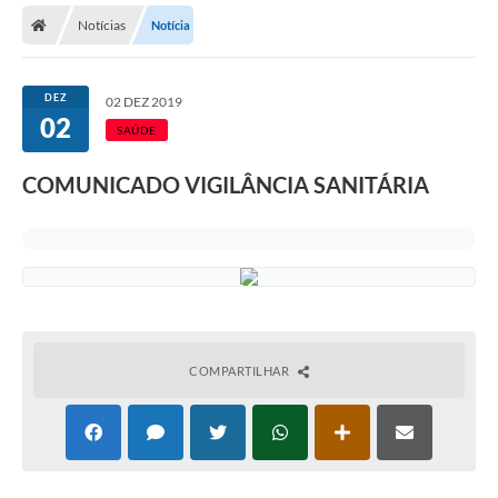
Notícias
Notícia
Licitações / PCA
Concessão Pública
DEZ
02 DEZ 2019
02
Transparência
SAÚDE
Legislação
COMUNICADO VIGILÂNCIA SANITÁRIA
Contratos
Galeria de Fotos
Ouvidoria
Arquivos para Download
COMPARTILHAR
Carta de Serviços
Notícias
Obras