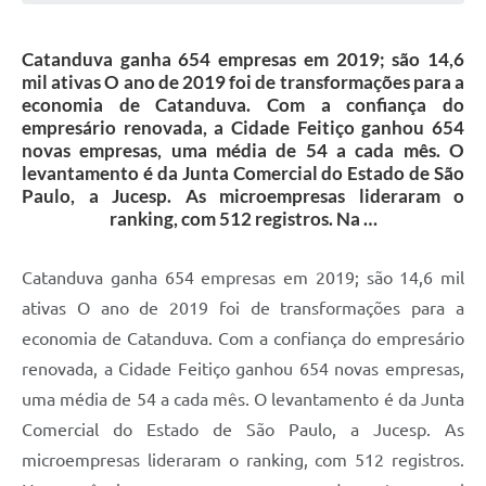
Galeria de Vídeos
Catanduva ganha 654 empresas em 2019; são 14,6
Projetos
mil ativas O ano de 2019 foi de transformações para a
Links
economia de Catanduva. Com a confiança do
empresário renovada, a Cidade Feitiço ganhou 654
Telefones Úteis
novas empresas, uma média de 54 a cada mês. O
levantamento é da Junta Comercial do Estado de São
A Prefeitura
Paulo, a Jucesp. As microempresas lideraram o
ranking, com 512 registros. Na …
Enquete
Jornal
Catanduva ganha 654 empresas em 2019; são 14,6 mil
ativas O ano de 2019 foi de transformações para a
Agenda
economia de Catanduva. Com a confiança do empresário
SIC
renovada, a Cidade Feitiço ganhou 654 novas empresas,
Diário Oficial
uma média de 54 a cada mês. O levantamento é da Junta
Comercial do Estado de São Paulo, a Jucesp. As
Contato
microempresas lideraram o ranking, com 512 registros.
Editais