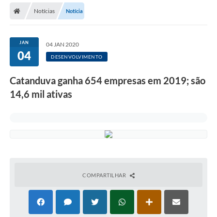
Notícias
Notícia
Licitações / PCA
Concessão Pública
JAN
04 JAN 2020
04
Transparência
DESENVOLVIMENTO
Legislação
Catanduva ganha 654 empresas em 2019; são
Contratos
14,6 mil ativas
Galeria de Fotos
Ouvidoria
Arquivos para Download
Carta de Serviços
COMPARTILHAR
Notícias
Obras