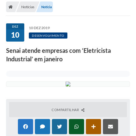
Notícias
Notícia
Licitações / PCA
Concessão Pública
DEZ
10 DEZ 2019
10
Transparência
DESENVOLVIMENTO
Legislação
Senai atende empresas com ‘Eletricista
Contratos
Industrial’ em janeiro
Galeria de Fotos
Ouvidoria
Arquivos para Download
Carta de Serviços
COMPARTILHAR
Notícias
Obras