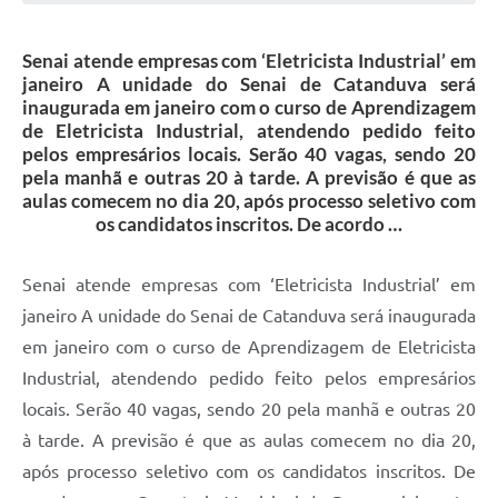
Galeria de Vídeos
Senai atende empresas com ‘Eletricista Industrial’ em
Projetos
janeiro A unidade do Senai de Catanduva será
Links
inaugurada em janeiro com o curso de Aprendizagem
de Eletricista Industrial, atendendo pedido feito
Telefones Úteis
pelos empresários locais. Serão 40 vagas, sendo 20
pela manhã e outras 20 à tarde. A previsão é que as
A Prefeitura
aulas comecem no dia 20, após processo seletivo com
os candidatos inscritos. De acordo …
Enquete
Jornal
Senai atende empresas com ‘Eletricista Industrial’ em
janeiro A unidade do Senai de Catanduva será inaugurada
Agenda
em janeiro com o curso de Aprendizagem de Eletricista
SIC
Industrial, atendendo pedido feito pelos empresários
Diário Oficial
locais. Serão 40 vagas, sendo 20 pela manhã e outras 20
à tarde. A previsão é que as aulas comecem no dia 20,
Contato
após processo seletivo com os candidatos inscritos. De
Editais