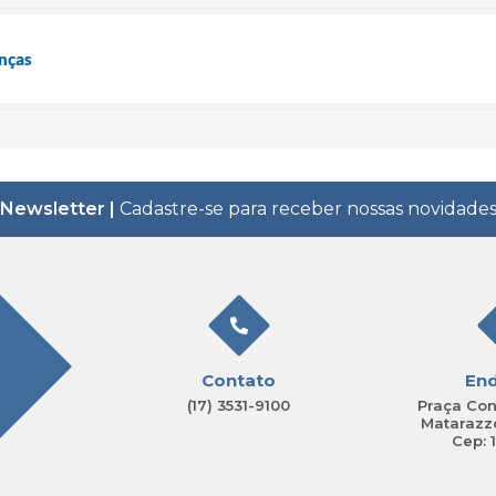
anças
Newsletter |
Cadastre-se para receber nossas novidade
Contato
En
(17) 3531-9100
Praça Con
Matarazzo
Cep: 