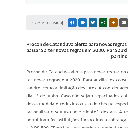
COMPARTILHAR
FACEBOOK
MESSENGER
TWITTER
WHATSAPP
OUTRAS
Procon de Catanduva alerta para novas regras 
passará a ter novas regras em 2020. Para aux
partir 
Procon de Catanduva alerta para novas regras do 
ter novas regras em 2020. Para auxiliar os cons
janeiro, como a limitação dos juros. A coordenador
dia 1º de junho. Caso não sejam repactuados ante
dessa medida é reduzir o custo do cheque especia
racionalizar o seu uso pelo cliente”, destaca.
permitiram às instituições financeiras a cobrança
até R$ 500. “Para limites superiores, poderá ser 