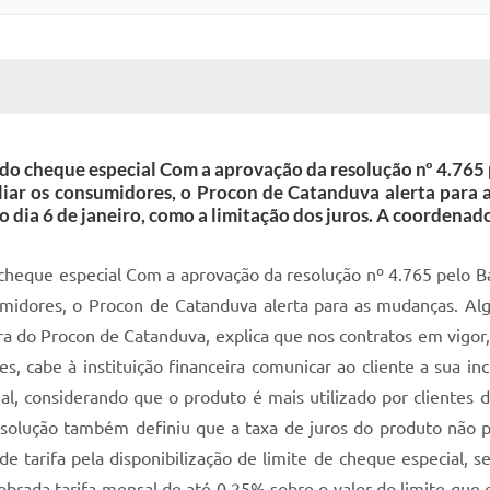
 MÍDIAS
RECEBA NOTÍCIAS
do cheque especial Com a aprovação da resolução nº 4.765 p
iliar os consumidores, o Procon de Catanduva alerta para
do dia 6 de janeiro, como a limitação dos juros. A coordenad
cheque especial Com a aprovação da resolução nº 4.765 pelo Ban
umidores, o Procon de Catanduva alerta para as mudanças. Al
a do Procon de Catanduva, explica que nos contratos em vigor, a
s, cabe à instituição financeira comunicar ao cliente a sua in
l, considerando que o produto é mais utilizado por clientes 
 A resolução também definiu que a taxa de juros do produto n
 de tarifa pela disponibilização de limite de cheque especial, 
cobrada tarifa mensal de até 0,25% sobre o valor do limite que