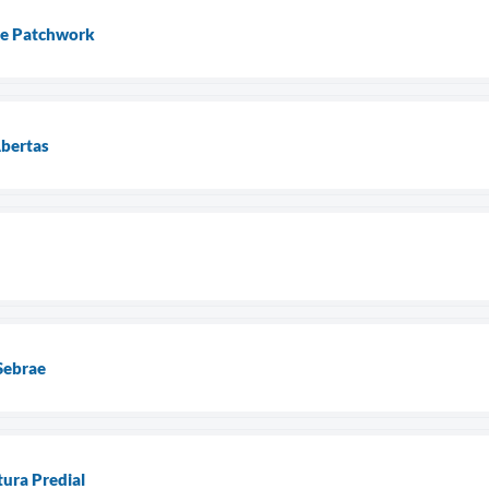
de Patchwork
Abertas
Sebrae
tura Predial