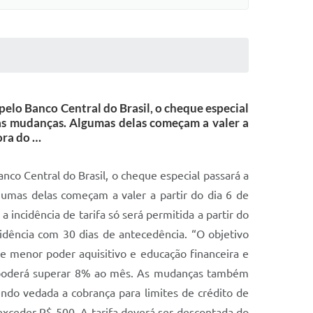
elo Banco Central do Brasil, o cheque especial
 as mudanças. Algumas delas começam a valer a
ora do …
co Central do Brasil, o cheque especial passará a
gumas delas começam a valer a partir do dia 6 de
 incidência de tarifa só será permitida a partir do
cidência com 30 dias de antecedência. “O objetivo
de menor poder aquisitivo e educação financeira e
ão poderá superar 8% ao mês. As mudanças também
sendo vedada a cobrança para limites de crédito de
 exceder R$ 500. A tarifa deverá ser descontada do