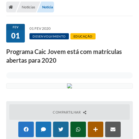
Notícias
Notícia
Licitações / PCA
Concessão Pública
FEV
01 FEV 2020
01
Transparência
DESENVOLVIMENTO
EDUCAÇÃO
Legislação
Programa Caic Jovem está com matrículas
Contratos
abertas para 2020
Galeria de Fotos
Ouvidoria
Arquivos para Download
Carta de Serviços
COMPARTILHAR
Notícias
Obras