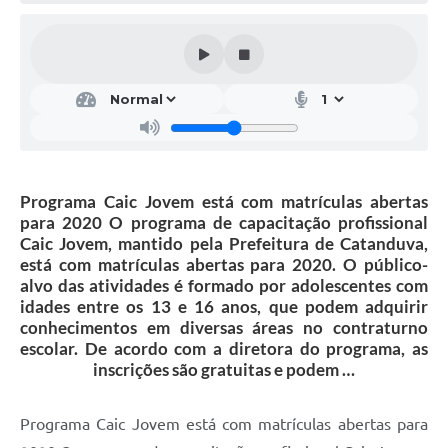
Galeria de Vídeos
Projetos
Links
Telefones Úteis
A Prefeitura
Programa Caic Jovem está com matrículas abertas
Enquete
para 2020 O programa de capacitação profissional
Caic Jovem, mantido pela Prefeitura de Catanduva,
Jornal
está com matrículas abertas para 2020. O público-
alvo das atividades é formado por adolescentes com
Agenda
idades entre os 13 e 16 anos, que podem adquirir
conhecimentos em diversas áreas no contraturno
SIC
escolar. De acordo com a diretora do programa, as
Diário Oficial
inscrições são gratuitas e podem …
Contato
Programa Caic Jovem está com matrículas abertas para
Editais