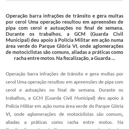
Galeria de Vídeos
Operação barra infrações de trânsito e gera multas
Projetos
por cerol Uma operação resultou em apreensões de
Links
pipa com cerol e autuações no final de semana.
Durante os trabalhos, a GCM (Guarda Civil
Telefones Úteis
Municipal) deu apoio à Polícia Militar em ação numa
área verde do Parque Glória VI, onde aglomerações
A Prefeitura
de motociclistas são comuns, aliadas a práticas como
racha entre motos. Na fiscalização, a Guarda …
Enquete
Jornal
Operação barra infrações de trânsito e gera multas por
cerol Uma operação resultou em apreensões de pipa com
Agenda
cerol e autuações no final de semana. Durante os
SIC
trabalhos, a GCM (Guarda Civil Municipal) deu apoio à
Diário Oficial
Polícia Militar em ação numa área verde do Parque Glória
VI, onde aglomerações de motociclistas são comuns,
Contato
aliadas a práticas como racha entre motos. Na
Editais