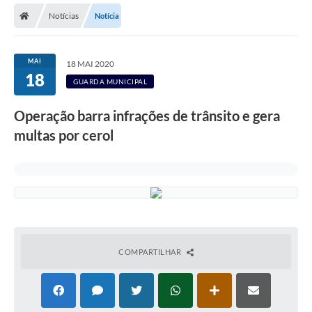
Notícias
Notícia
Licitações / PCA
Concessão Pública
MAI
18 MAI 2020
18
Transparência
GUARDA MUNICIPAL
Legislação
Operação barra infrações de trânsito e gera
Contratos
multas por cerol
Galeria de Fotos
Ouvidoria
Arquivos para Download
Carta de Serviços
COMPARTILHAR
Notícias
Obras