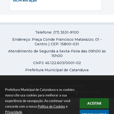
Telefone: (17) 3531-9100
Endereço: Praça Conde Francisco Matarazzo, 01 -
Centro | CEP: 15800-031
Atendimento de Segunda a Sexta-Feira das 09h00 às
15h00
CNPJ: 45.122.603/0001-02
Prefeitura Municipal de Catanduva
Versão do Sistema:
3.5.3 - 19/06/2026
Prefeitura Municipal de Catanduva e os cookies:
Portal atualizado em:
06/08/2026 17:29
Dados Abertos
nosso site usa cookies para melhorar a sua
experiência de navegação. Ao continuar você
ACEITAR
concorda com a nossa
Política de Cookies
e
Copyright Instar - 2006-2026. Todos os direitos reservados -
Privacidade
.
Instar Tecnologia