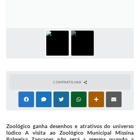
Galeria de Vídeos
Projetos
Links
Telefones Úteis
A Prefeitura
Enquete
Jornal
COMPARTILHAR
Agenda
SIC
Diário Oficial
Zoológico ganha desenhos e atrativos do universo
Contato
lúdico A visita ao Zoológico Municipal Missina
Palmeira Zancaner não será a mesma quando a
Editais