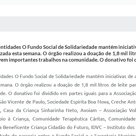
 MÍDIAS
RECEBA NOTÍCIAS
entidades O Fundo Social de Solidariedade mantém iniciati
zada esta semana. O órgão realizou a doação de 1,8 mil lit
vem importantes trabalhos na comunidade. O donativo foi d
tidades O Fundo Social de Solidariedade mantém iniciativas de 
mana. O órgão realizou a doação de 1,8 mil litros de leite p
 O donativo foi dividido em partes iguais para a Associação 
São Vicente de Paulo, Sociedade Espírita Boa Nova, Creche Ant
a, Casa da Criança Sinharinha Neto, Avoiam – Associação Vo
io à Criança, Comunidade Terapêutica Cáritas, Comunidade
Beneficente Criança Cidadão do Futuro, IDVC – Instituto dos D
ado de parceria entre o Fundo Social e a Secretaria Municipa