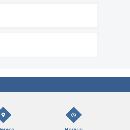
s
dereço
Horário