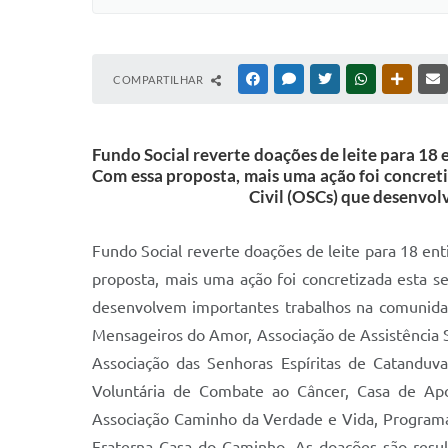
COMPARTILHAR
FACEBOOK
MESSENGER
TWITTER
WHATSAPP
OUTRAS
Fundo Social reverte doações de leite para 18 
Com essa proposta, mais uma ação foi concreti
Civil (OSCs) que desenvol
Fundo Social reverte doações de leite para 18 en
proposta, mais uma ação foi concretizada esta se
desenvolvem importantes trabalhos na comunidade.
Mensageiros do Amor, Associação de Assistência 
Associação das Senhoras Espíritas de Catanduv
Voluntária de Combate ao Câncer, Casa de Apo
Associação Caminho da Verdade e Vida, Programa 
Fraterna Casa do Caminho. As doações são result