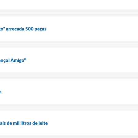
o” arrecada 500 peças
ençol Amigo”
o
s de mil litros de leite