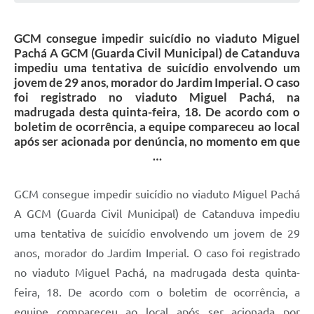
Galeria de Vídeos
GCM consegue impedir suicídio no viaduto Miguel
Projetos
Pachá A GCM (Guarda Civil Municipal) de Catanduva
Links
impediu uma tentativa de suicídio envolvendo um
jovem de 29 anos, morador do Jardim Imperial. O caso
Telefones Úteis
foi registrado no viaduto Miguel Pachá, na
madrugada desta quinta-feira, 18. De acordo com o
A Prefeitura
boletim de ocorrência, a equipe compareceu ao local
após ser acionada por denúncia, no momento em que
Enquete
…
Jornal
GCM consegue impedir suicídio no viaduto Miguel Pachá
Agenda
A GCM (Guarda Civil Municipal) de Catanduva impediu
SIC
uma tentativa de suicídio envolvendo um jovem de 29
anos, morador do Jardim Imperial. O caso foi registrado
Diário Oficial
no viaduto Miguel Pachá, na madrugada desta quinta-
Contato
feira, 18. De acordo com o boletim de ocorrência, a
Editais
equipe compareceu ao local após ser acionada por