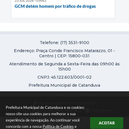
23 JUL 2026 - 05h43
GCM detém homem por tráfico de drogas
Telefone: (17) 3531-9100
Endereço: Praça Conde Francisco Matarazzo, 01 -
Centro | CEP: 15800-031
Atendimento de Segunda a Sexta-Feira das 09h00 às
15h00
CNPJ: 45.122.603/0001-02
Prefeitura Municipal de Catanduva
Versão do Sistema:
3.5.3 - 19/06/2026
Prefeitura Municipal de Catanduva e os cookies:
Portal atualizado em:
08/08/2026 08:25
Dados Abertos
nosso site usa cookies para melhorar a sua
experiência de navegação. Ao continuar você
ACEITAR
concorda com a nossa
Política de Cookies
e
Copyright Instar - 2006-2026. Todos os direitos reservados -