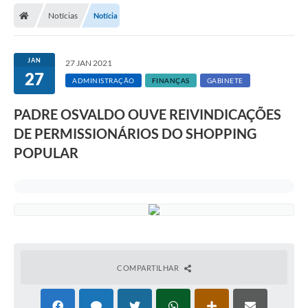
Notícias
Notícia
Licitações / PCA
Concessão Pública
JAN
27 JAN 2021
27
Transparência
ADMINISTRAÇÃO
FINANÇAS
GABINETE
Legislação
PADRE OSVALDO OUVE REIVINDICAÇÕES
Contratos
DE PERMISSIONÁRIOS DO SHOPPING
POPULAR
Galeria de Fotos
Ouvidoria
Arquivos para Download
Carta de Serviços
Notícias
COMPARTILHAR
Obras