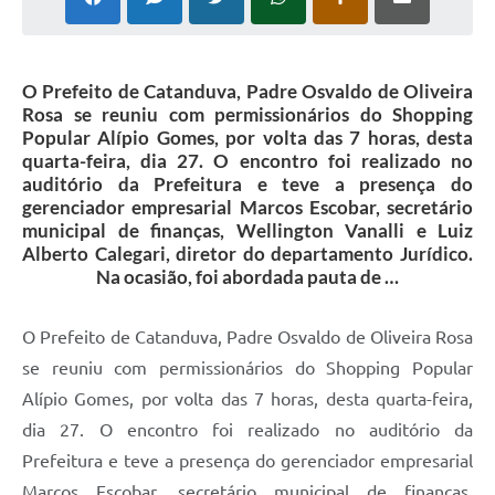
Galeria de Vídeos
Projetos
O Prefeito de Catanduva, Padre Osvaldo de Oliveira
Links
Rosa se reuniu com permissionários do Shopping
Popular Alípio Gomes, por volta das 7 horas, desta
Telefones Úteis
quarta-feira, dia 27. O encontro foi realizado no
auditório da Prefeitura e teve a presença do
A Prefeitura
gerenciador empresarial Marcos Escobar, secretário
municipal de finanças, Wellington Vanalli e Luiz
Enquete
Alberto Calegari, diretor do departamento Jurídico.
Na ocasião, foi abordada pauta de …
Jornal
Agenda
O Prefeito de Catanduva, Padre Osvaldo de Oliveira Rosa
SIC
se reuniu com permissionários do Shopping Popular
Alípio Gomes, por volta das 7 horas, desta quarta-feira,
Diário Oficial
dia 27. O encontro foi realizado no auditório da
Contato
Prefeitura e teve a presença do gerenciador empresarial
Editais
Marcos Escobar, secretário municipal de finanças,