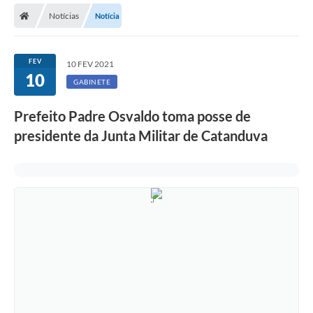
Notícias
Notícia
Licitações / PCA
Concessão Pública
FEV
10 FEV 2021
10
Transparência
GABINETE
Legislação
Prefeito Padre Osvaldo toma posse de
Contratos
presidente da Junta Militar de Catanduva
Galeria de Fotos
Ouvidoria
Arquivos para Download
Carta de Serviços
Notícias
Obras