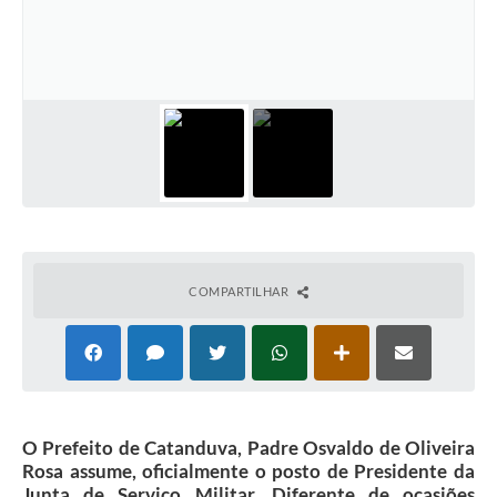
Galeria de Vídeos
Projetos
Links
Telefones Úteis
A Prefeitura
Enquete
Jornal
COMPARTILHAR
Agenda
SIC
Diário Oficial
O Prefeito de Catanduva, Padre Osvaldo de Oliveira
Contato
Rosa assume, oficialmente o posto de Presidente da
Junta de Serviço Militar. Diferente de ocasiões
Editais