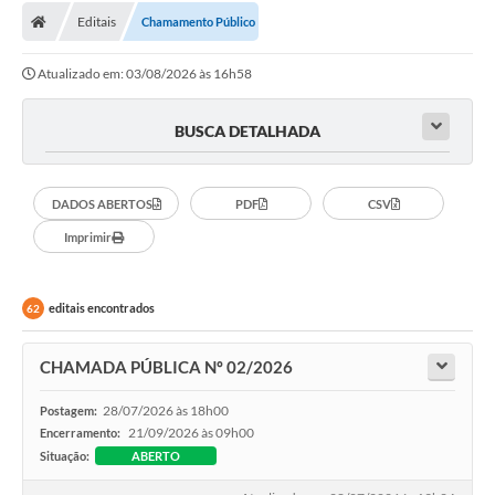
Editais
Chamamento Público
Licitações / PCA
Atualizado em: 03/08/2026 às 16h58
Concessão Pública
Transparência
BUSCA DETALHADA
Legislação
DADOS ABERTOS
PDF
CSV
Contratos
Imprimir
Galeria de Fotos
Ouvidoria
editais encontrados
62
Arquivos para Download
CHAMADA PÚBLICA Nº 02/2026
Carta de Serviços
28/07/2026 às 18h00
Postagem:
Notícias
21/09/2026 às 09h00
Encerramento:
Situação:
ABERTO
Obras