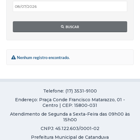
Galeria de Vídeos
Projetos
BUSCAR
Links
Telefones Úteis
A Prefeitura
Nenhum registro encontrado.
Enquete
Jornal
Agenda
Telefone: (17) 3531-9100
Endereço: Praça Conde Francisco Matarazzo, 01 -
SIC
Centro | CEP: 15800-031
Atendimento de Segunda a Sexta-Feira das 09h00 às
Diário Oficial
15h00
Contato
CNPJ: 45.122.603/0001-02
Prefeitura Municipal de Catanduva
Editais