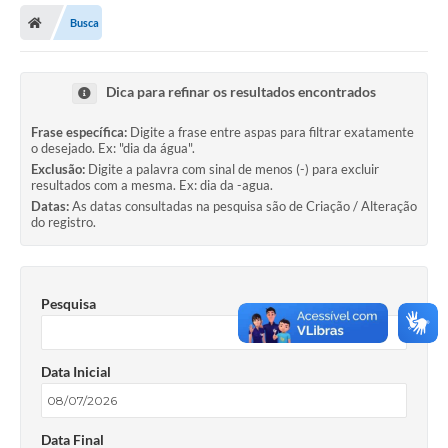
Busca
Licitações / PCA
Concessão Pública
Dica para refinar os resultados encontrados
Transparência
Frase específica:
Digite a frase entre aspas para filtrar exatamente
o desejado. Ex: "dia da água".
Legislação
Exclusão:
Digite a palavra com sinal de menos (-) para excluir
resultados com a mesma. Ex: dia da -agua.
Contratos
Datas:
As datas consultadas na pesquisa são de Criação / Alteração
do registro.
Galeria de Fotos
Ouvidoria
Pesquisa
Arquivos para Download
Carta de Serviços
Data Inicial
Notícias
Obras
Data Final