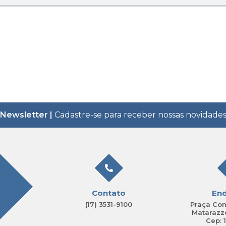
Newsletter |
Cadastre-se para receber nossas novidade
Contato
En
(17) 3531-9100
Praça Con
Matarazzo
Cep: 