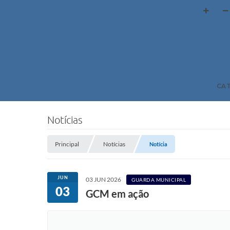
CA
Notícias
Principal
Notícias
Notícia
JUN
03 JUN 2026
GUARDA MUNICIPAL
03
GCM em ação