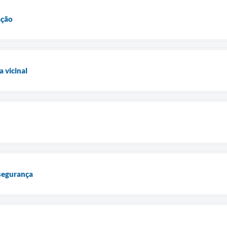
ação
 vicinal
 segurança