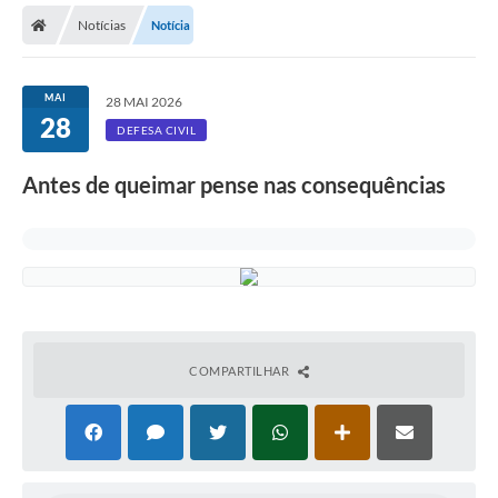
Notícias
Notícia
Licitações / PCA
Concessão Pública
MAI
28 MAI 2026
28
Transparência
DEFESA CIVIL
Legislação
Antes de queimar pense nas consequências
Contratos
Galeria de Fotos
Ouvidoria
Arquivos para Download
COMPARTILHAR
Carta de Serviços
Notícias
Obras