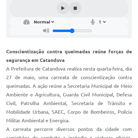
Galeria de Vídeos
Projetos
Links
Telefones Úteis
Conscientização contra queimadas reúne forças de
A Prefeitura
segurança em Catanduva
Enquete
A Prefeitura de Catanduva realiza nesta quarta-feira, dia
Jornal
27 de maio, uma carreata de conscientização contra
queimadas. A ação reúne a Secretaria Municipal de Meio
Agenda
Ambiente e Agricultura, Guarda Civil Municipal, Defesa
SIC
Civil, Patrulha Ambiental, Secretaria de Trânsito e
Mobilidade Urbana, SAEC, Corpo de Bombeiros, Polícia
Diário Oficial
Militar Ambiental e Energisa.
Contato
A carreata percorre diversos pontos da cidade com
Editais
caminhões de combate a incêndio e viaturas oficiais,