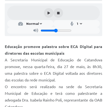
Galeria de Vídeos
Projetos
Links
Telefones Úteis
A Prefeitura
Educação promove palestra sobre ECA Digital para
Enquete
diretores das escolas municipais
Jornal
A Secretaria Municipal de Educação de Catanduva
promove, nessa quarta-feira, dia 27 de maio, às 8h30,
Agenda
uma palestra sobre o ECA Digital voltada aos diretores
SIC
das escolas da rede municipal.
O encontro será realizado na sede da Secretaria
Diário Oficial
Municipal de Educação e terá como palestrante a
Contato
advogada Dra. Isabela Rainho Poli, representante da OAB
Editais
Catanduva.