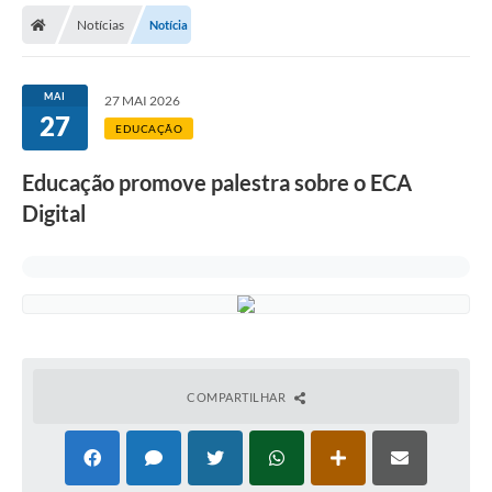
Notícias
Notícia
Licitações / PCA
Concessão Pública
MAI
27 MAI 2026
27
Transparência
EDUCAÇÃO
Legislação
Educação promove palestra sobre o ECA
Contratos
Digital
Galeria de Fotos
Ouvidoria
Arquivos para Download
Carta de Serviços
COMPARTILHAR
Notícias
Obras