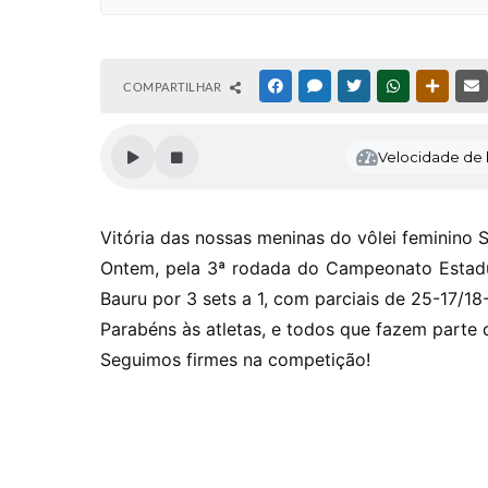
COMPARTILHAR
FACEBOOK
MESSENGER
TWITTER
WHATSAPP
OUTRAS
Velocidade de l
Vitória das nossas meninas do vôlei feminin
Ontem, pela 3ª rodada do Campeonato Estadua
Bauru por 3 sets a 1, com parciais de 25-17/
Parabéns às atletas, e todos que fazem parte d
Seguimos firmes na competição!