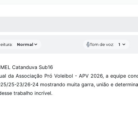
 MÍDIAS
RECEBA NOTÍCIAS
eitura:
Tom de voz:
o SMEL Catanduva Sub16
l da Associação Pró Voleibol - APV 2026, a equipe conq
18-25/25-23/26-24 mostrando muita garra, união e determin
esse trabalho incrível.