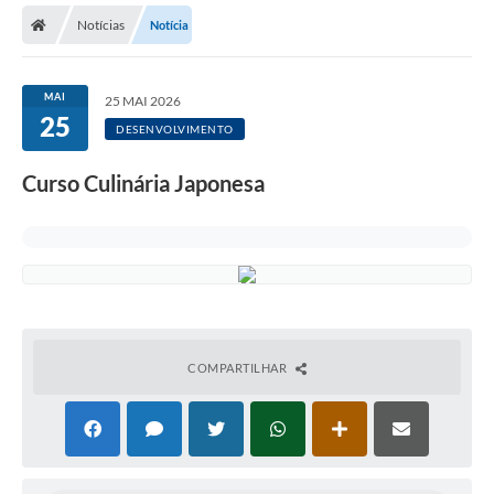
Notícias
Notícia
Licitações / PCA
Concessão Pública
MAI
25 MAI 2026
25
Transparência
DESENVOLVIMENTO
Legislação
Curso Culinária Japonesa
Contratos
Galeria de Fotos
Ouvidoria
Arquivos para Download
COMPARTILHAR
Carta de Serviços
Notícias
Obras