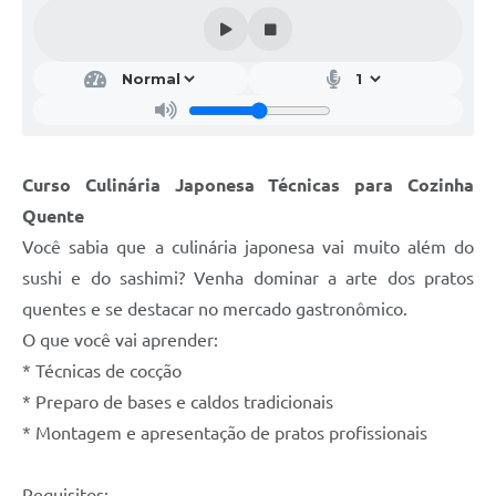
Galeria de Vídeos
Projetos
Links
Telefones Úteis
Curso Culinária Japonesa Técnicas para Cozinha
A Prefeitura
Quente
Enquete
Você sabia que a culinária japonesa vai muito além do
Jornal
sushi e do sashimi? Venha dominar a arte dos pratos
quentes e se destacar no mercado gastronômico.
Agenda
O que você vai aprender:
SIC
* Técnicas de cocção
* Preparo de bases e caldos tradicionais
Diário Oficial
* Montagem e apresentação de pratos profissionais
Contato
Editais
Requisitos: