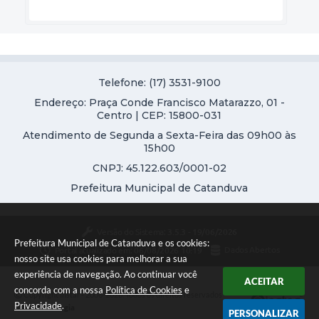
Telefone: (17) 3531-9100
Endereço: Praça Conde Francisco Matarazzo, 01 -
Centro | CEP: 15800-031
Atendimento de Segunda a Sexta-Feira das 09h00 às
15h00
CNPJ: 45.122.603/0001-02
Prefeitura Municipal de Catanduva
Versão do Sistema:
3.5.3 - 19/06/2026
Prefeitura Municipal de Catanduva e os cookies:
Portal atualizado em:
06/08/2026 10:19
Dados Abertos
nosso site usa cookies para melhorar a sua
experiência de navegação. Ao continuar você
ACEITAR
concorda com a nossa
Política de Cookies
e
Copyright Instar - 2006-2026. Todos os direitos reservados -
Privacidade
.
Instar Tecnologia
PERSONALIZAR