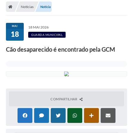
Notícias
Notícia
Licitações / PCA
Concessão Pública
MAI
18 MAI 2026
18
Transparência
GUARDA MUNICIPAL
Legislação
Cão desaparecido é encontrado pela GCM
Contratos
Galeria de Fotos
Ouvidoria
Arquivos para Download
COMPARTILHAR
Carta de Serviços
Notícias
Obras