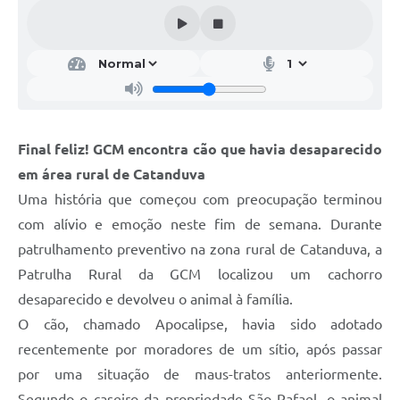
Galeria de Vídeos
Projetos
Links
Telefones Úteis
Final feliz! GCM encontra cão que havia desaparecido
A Prefeitura
em área rural de Catanduva
Enquete
Uma história que começou com preocupação terminou
Jornal
com alívio e emoção neste fim de semana. Durante
patrulhamento preventivo na zona rural de Catanduva, a
Agenda
Patrulha Rural da GCM localizou um cachorro
SIC
desaparecido e devolveu o animal à família.
O cão, chamado Apocalipse, havia sido adotado
Diário Oficial
recentemente por moradores de um sítio, após passar
Contato
por uma situação de maus-tratos anteriormente.
Editais
Segundo o caseiro da propriedade São Rafael, o animal