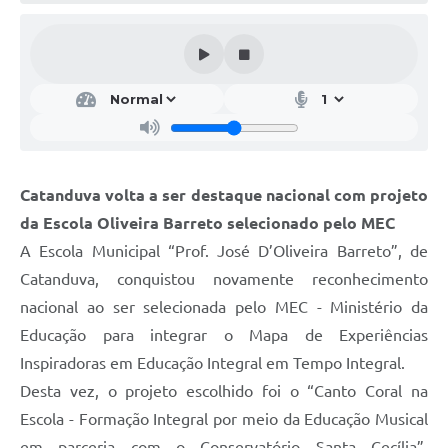
Galeria de Vídeos
Projetos
Links
Telefones Úteis
A Prefeitura
Catanduva volta a ser destaque nacional com projeto
Enquete
da Escola Oliveira Barreto selecionado pelo MEC
Jornal
A Escola Municipal “Prof. José D’Oliveira Barreto”, de
Catanduva, conquistou novamente reconhecimento
Agenda
nacional ao ser selecionada pelo MEC - Ministério da
SIC
Educação para integrar o Mapa de Experiências
Inspiradoras em Educação Integral em Tempo Integral.
Diário Oficial
Desta vez, o projeto escolhido foi o “Canto Coral na
Contato
Escola - Formação Integral por meio da Educação Musical
Editais
em parceria com o Conservatório Santa Cecília”,