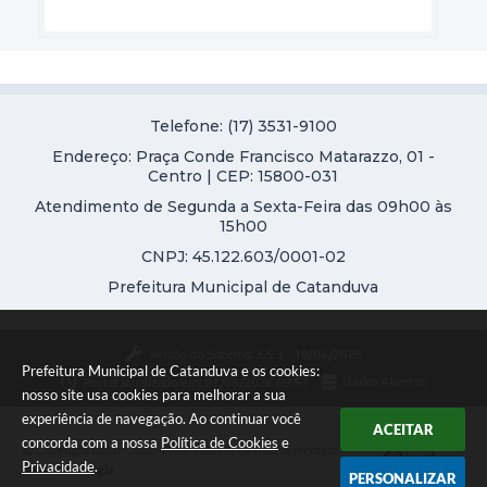
Telefone: (17) 3531-9100
Endereço: Praça Conde Francisco Matarazzo, 01 -
Centro | CEP: 15800-031
Atendimento de Segunda a Sexta-Feira das 09h00 às
15h00
CNPJ: 45.122.603/0001-02
Prefeitura Municipal de Catanduva
Versão do Sistema:
3.5.3 - 19/06/2026
Prefeitura Municipal de Catanduva e os cookies:
Portal atualizado em:
07/08/2026 09:57
Dados Abertos
nosso site usa cookies para melhorar a sua
experiência de navegação. Ao continuar você
ACEITAR
concorda com a nossa
Política de Cookies
e
Copyright Instar - 2006-2026. Todos os direitos reservados -
Privacidade
.
Instar Tecnologia
PERSONALIZAR