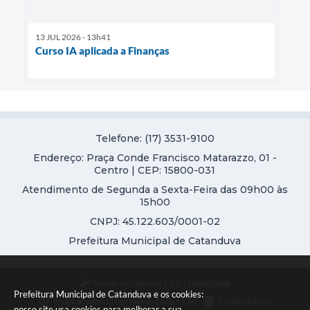
13 JUL 2026 - 13h41
Curso IA aplicada a Finanças
Telefone: (17) 3531-9100
Endereço: Praça Conde Francisco Matarazzo, 01 -
Centro | CEP: 15800-031
Atendimento de Segunda a Sexta-Feira das 09h00 às
15h00
CNPJ: 45.122.603/0001-02
Prefeitura Municipal de Catanduva
Versão do Sistema:
3.5.3 - 19/06/2026
Prefeitura Municipal de Catanduva e os cookies:
Portal atualizado em:
06/08/2026 17:29
Dados Abertos
nosso site usa cookies para melhorar a sua