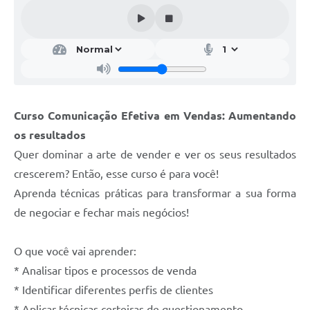
Galeria de Vídeos
Projetos
Links
Telefones Úteis
Curso Comunicação Efetiva em Vendas: Aumentando
A Prefeitura
os resultados
Enquete
Quer dominar a arte de vender e ver os seus resultados
Jornal
crescerem? Então, esse curso é para você!
Aprenda técnicas práticas para transformar a sua forma
Agenda
de negociar e fechar mais negócios!
SIC
O que você vai aprender:
Diário Oficial
* Analisar tipos e processos de venda
Contato
* Identificar diferentes perfis de clientes
Editais
* Aplicar técnicas certeiras de questionamento