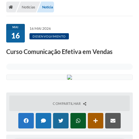
Notícias
Notícia
Licitações / PCA
Concessão Pública
MAI
16 MAI 2026
16
Transparência
DESENVOLVIMENTO
Legislação
Curso Comunicação Efetiva em Vendas
Contratos
Galeria de Fotos
Ouvidoria
Arquivos para Download
COMPARTILHAR
Carta de Serviços
Notícias
Obras