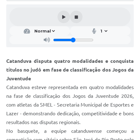
Galeria de Vídeos
Projetos
Links
Telefones Úteis
A Prefeitura
Catanduva disputa quatro modalidades e conquista
Enquete
títulos no judô em fase de classificação dos Jogos da
Jornal
Juventude
Catanduva esteve representada em quatro modalidades
Agenda
na fase de classificação dos Jogos da Juventude 2026,
SIC
com atletas da SMEL - Secretaria Municipal de Esportes e
Lazer - demonstrando dedicação, competitividade e bons
Diário Oficial
resultados nas disputas regionais.
Contato
No basquete, a equipe catanduvense começou a
Editais
competição com vitória sobre São José do Rio Preto pelo