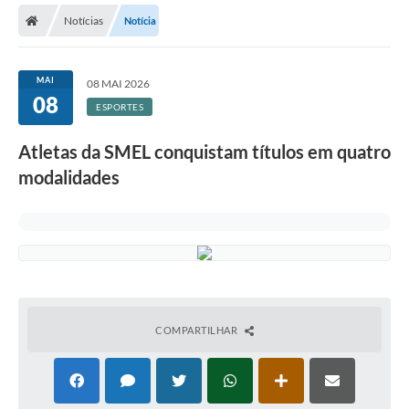
Notícias
Notícia
Licitações / PCA
Concessão Pública
MAI
08 MAI 2026
08
Transparência
ESPORTES
Legislação
Atletas da SMEL conquistam títulos em quatro
Contratos
modalidades
Galeria de Fotos
Ouvidoria
Arquivos para Download
Carta de Serviços
COMPARTILHAR
Notícias
Obras