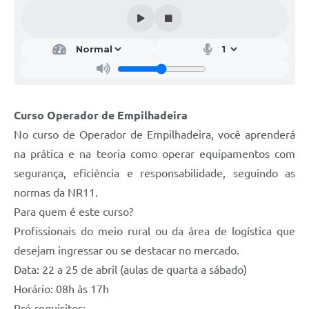
Galeria de Vídeos
Projetos
Links
Telefones Úteis
Curso Operador de Empilhadeira
A Prefeitura
No curso de Operador de Empilhadeira, você aprenderá
Enquete
na prática e na teoria como operar equipamentos com
Jornal
segurança, eficiência e responsabilidade, seguindo as
normas da NR11.
Agenda
Para quem é este curso?
SIC
Profissionais do meio rural ou da área de logística que
desejam ingressar ou se destacar no mercado.
Diário Oficial
Data: 22 a 25 de abril (aulas de quarta a sábado)
Contato
Horário: 08h às 17h
Editais
Pré-requisitos: