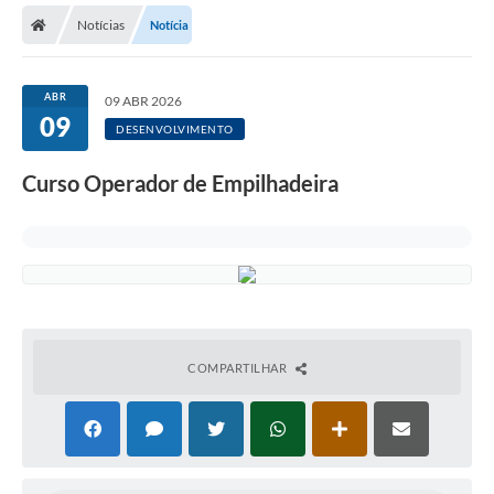
Notícias
Notícia
Licitações / PCA
Concessão Pública
ABR
09 ABR 2026
09
Transparência
DESENVOLVIMENTO
Legislação
Curso Operador de Empilhadeira
Contratos
Galeria de Fotos
Ouvidoria
Arquivos para Download
COMPARTILHAR
Carta de Serviços
Notícias
Obras