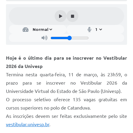
Galeria de Vídeos
Projetos
Links
Telefones Úteis
A Prefeitura
Hoje é o último dia para se inscrever no Vestibular
Enquete
2026 da Univesp
Jornal
Termina nesta quarta-feira, 11 de março, às 23h59, o
prazo para se inscrever no Vestibular 2026 da
Agenda
Universidade Virtual do Estado de São Paulo (Univesp).
SIC
O processo seletivo oferece 135 vagas gratuitas em
cursos superiores no polo de Catanduva.
Diário Oficial
As inscrições devem ser feitas exclusivamente pelo site
Contato
vestibular.univesp.br
.
Editais