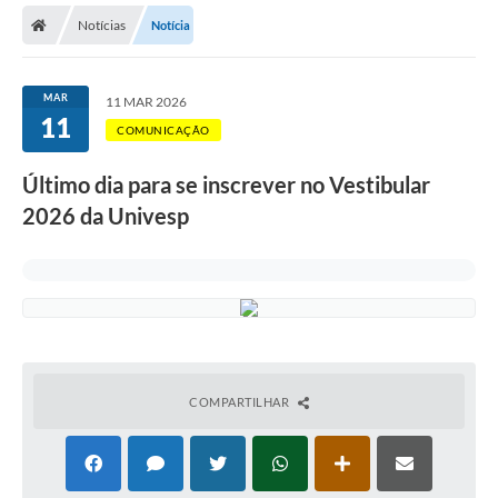
Notícias
Notícia
Licitações / PCA
Concessão Pública
MAR
11 MAR 2026
11
Transparência
COMUNICAÇÃO
Legislação
Último dia para se inscrever no Vestibular
Contratos
2026 da Univesp
Galeria de Fotos
Ouvidoria
Arquivos para Download
Carta de Serviços
COMPARTILHAR
Notícias
Obras