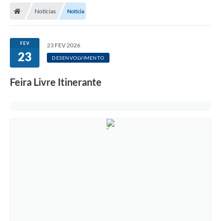
Notícias
Notícia
Licitações / PCA
Concessão Pública
FEV
23 FEV 2026
23
Transparência
DESENVOLVIMENTO
Legislação
Feira Livre Itinerante
Contratos
Galeria de Fotos
Ouvidoria
Arquivos para Download
Carta de Serviços
Notícias
Obras