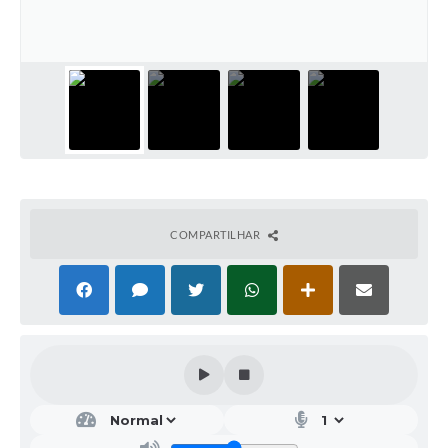
Galeria de Vídeos
Projetos
Links
Telefones Úteis
A Prefeitura
Enquete
COMPARTILHAR
Jornal
Agenda
SIC
Diário Oficial
Contato
Editais