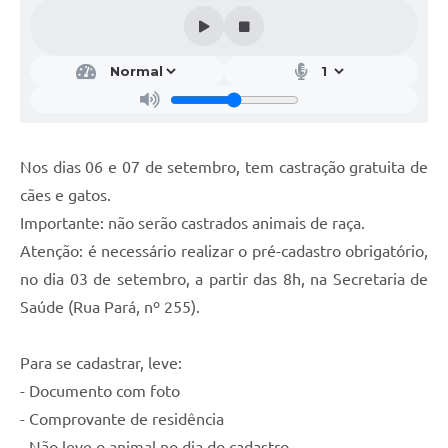
Galeria de Vídeos
Projetos
Links
Telefones Úteis
Nos dias 06 e 07 de setembro, tem castração gratuita de
A Prefeitura
cães e gatos.
Enquete
Importante: não serão castrados animais de raça.
Jornal
Atenção: é necessário realizar o pré-cadastro obrigatório,
no dia 03 de setembro, a partir das 8h, na Secretaria de
Agenda
Saúde (Rua Pará, nº 255).
SIC
Para se cadastrar, leve:
Diário Oficial
- Documento com foto
Contato
- Comprovante de residência
Editais
- Não leve o animal no dia do cadastro.