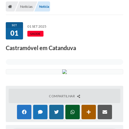
Notícias
Notícia
Licitações / PCA
Concessão Pública
SET
01 SET 2025
01
Transparência
SAÚDE
Legislação
Castramóvel em Catanduva
Contratos
Galeria de Fotos
Ouvidoria
Arquivos para Download
COMPARTILHAR
Carta de Serviços
Notícias
Obras