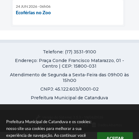
24 JUN 2026 - 06h06
Ecoférias no Zoo
Telefone: (17) 3531-9100
Endereço: Praça Conde Francisco Matarazzo, 01 -
Centro | CEP: 15800-031
Atendimento de Segunda a Sexta-Feira das 09h00 às
15h00
CNPJ: 45.122.603/0001-02
Prefeitura Municipal de Catanduva
Versão do Sistema:
3.5.3 - 19/06/2026
Prefeitura Municipal de Catanduva e os cookies:
Portal atualizado em:
06/08/2026 17:29
Dados Abertos
nosso site usa cookies para melhorar a sua
experiência de navegação. Ao continuar você
ACEITAR