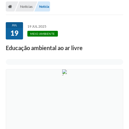
Notícias
Notícia
Licitações / PCA
Concessão Pública
JUL
19 JUL 2025
19
Transparência
MEIO AMBIENTE
Legislação
Educação ambiental ao ar livre
Contratos
Galeria de Fotos
Ouvidoria
Arquivos para Download
Carta de Serviços
Notícias
Obras