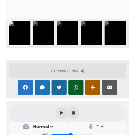
Galeria de Vídeos
Projetos
Links
Telefones Úteis
A Prefeitura
Enquete
COMPARTILHAR
Jornal
Agenda
SIC
Diário Oficial
Contato
Editais